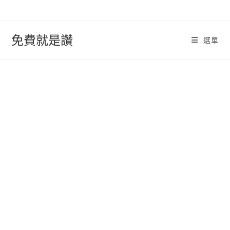
跳
轉
至
免費就是讚
選單
內
容