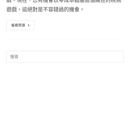
遊戲，這絕對是不容錯過的機會。
Epic
繼續閱讀
Games
Store
限
時
免
費
贈
送
《Turnip
Boy
Commits
Tax
Evasion》：
稅
務
遊
戲
的
超
爆
笑
之
旅