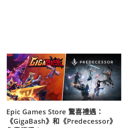
Epic Games Store 驚喜禮遇：
《GigaBash》和《Predecessor》