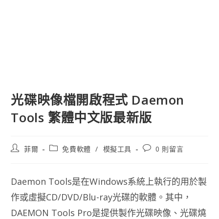
光碟映像檔開啟程式 Daemon
Tools 繁體中文版最新版
文
文
文
菲爾
免費軟體
/
模擬工具
0 則留言
章
章
章
作
類
評
者:
別:
論：
Daemon Tools是在Windows系統上執行的用於製
作或虛擬CD/DVD/Blu-ray光碟的軟體。其中，
DAEMON Tools Pro是提供製作光碟映像、光碟燒