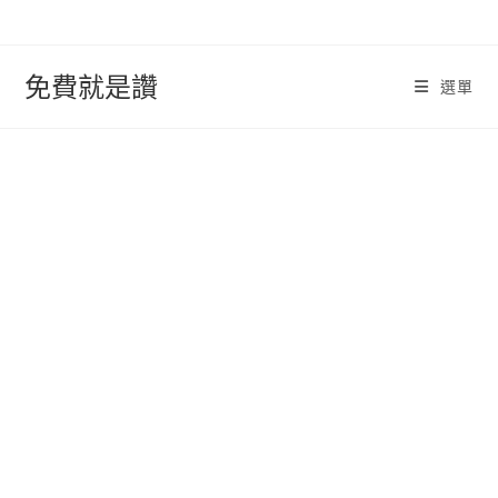
跳
轉
至
免費就是讚
選單
內
容