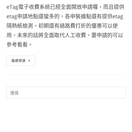
eTag電子收費系統已經全面開放申請囉，而且提供
etag申請地點還蠻多的，各申裝據點還有提供etag
隔熱紙檢測，初期還有過路費打折的優惠可以使
用，未來的話將全面取代人工收費，要申請的可以
參考看看。
Etag
繼續閱讀
申
請
地
點
/
申
裝
據
點