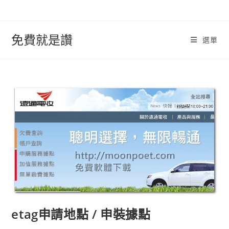
跳
轉
至
免費就是讚
選單
內
容
etag申請地點 / 申裝據點