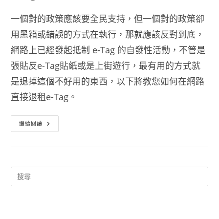
一個對的政策應該要全民支持，但一個對的政策卻
用黑箱或錯誤的方式在執行，那就應該反對到底，
網路上已經發起抵制 e-Tag 的自發性活動，不管是
張貼反e-Tag貼紙或是上街遊行，最有用的方式就
是退掉這個不好用的東西，以下將教您如何在網路
直接退租e-Tag。
Etag
繼續閱讀
退
租
程
序
網
路
7
步
驟
搞
定