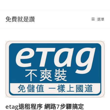
跳
轉
至
免費就是讚
選單
內
容
etag退租程序 網路7步驟搞定