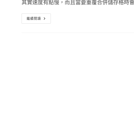
其實速度有點慢，而且當要重覆合併儲存格時
[Office
繼續閱讀
小
教
室]Excel
合
併
儲
存
格
快
速
鍵