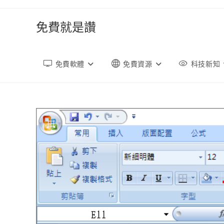
跳
轉
免費就是讚
至
內
容
免費軟體
免費資源
科技新知