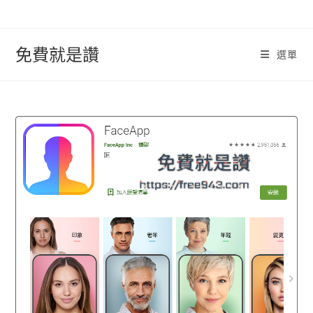
跳
轉
至
免費就是讚
選單
內
容