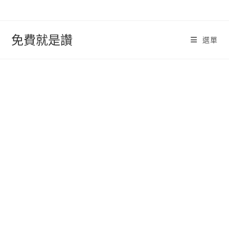
跳
轉
至
免費就是讚
選單
內
容