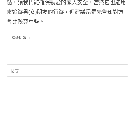
點，讓我們能確保親愛的家人安全，當然它也能用
來追蹤男(女)朋友的行蹤，但建議還是先告知對方
會比較尊重些。
Famy
繼續閱讀
家
庭
定
位
跟
蹤
App
(男
友
管
理
神
器)