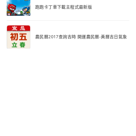
跑跑卡丁車下載主程式最新版
農民曆2017查詢吉時 開運農民曆-黃曆吉日氣象