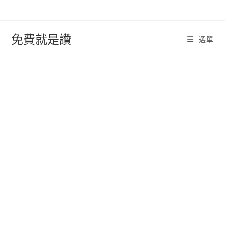
跳
轉
至
免費就是讚
選單
內
容