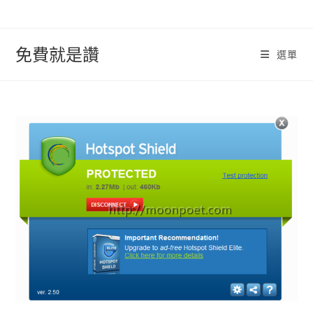
跳
轉
至
免費就是讚
選單
內
容