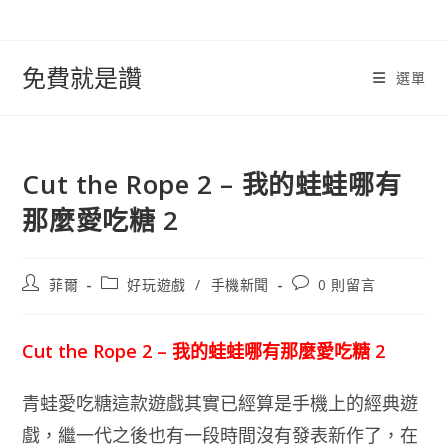
跳
轉
至
免費就是讚
選單
內
容
Cut the Rope 2 – 我的蛙蛙哪有
那麼愛吃糖 2
文
文
文
菲爾
好玩遊戲
/
手機新聞
0 則留言
章
章
章
作
類
評
者:
別:
論：
Cut the Rope 2 – 我的蛙蛙哪有那麼愛吃糖 2
青蛙愛吃糖這款遊戲其實已經算是手機上的經典遊
戲，繼一代之後也有一段時間沒有發表新作了，在