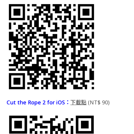
Cut the Rope 2 for iOS：
下載點
(NT$ 90)