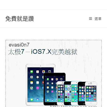
跳
轉
至
免費就是讚
選單
內
容