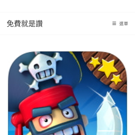
跳
轉
至
免費就是讚
選單
內
容