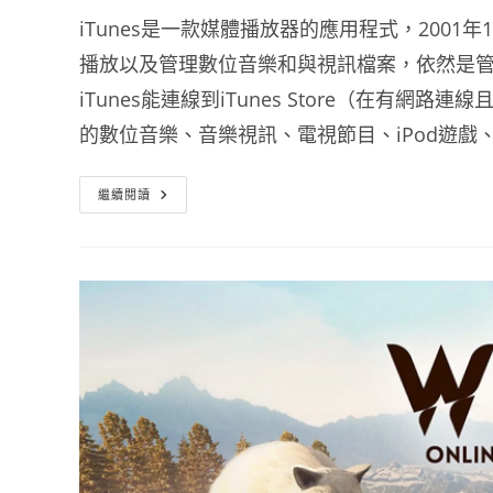
iTunes是一款媒體播放器的應用程式，2001年1
播放以及管理數位音樂和與視訊檔案，依然是管
iTunes能連線到iTunes Store（在有
的數位音樂、音樂視訊、電視節目、iPod遊戲、各
ITunes
繼續閱讀
繁
體
中
文
版
讓
IPhone
同
步
到
電
腦
的
應
用
程
式