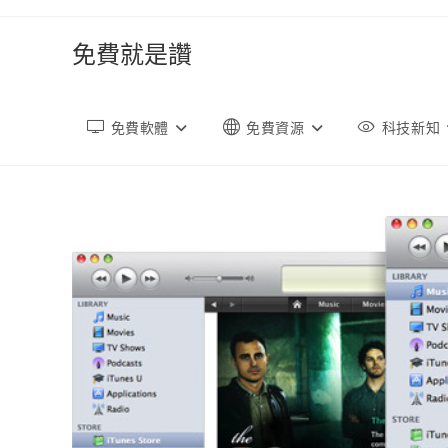
跳
轉
免費就是讚
至
內
容
免費軟體
免費資源
科技新知