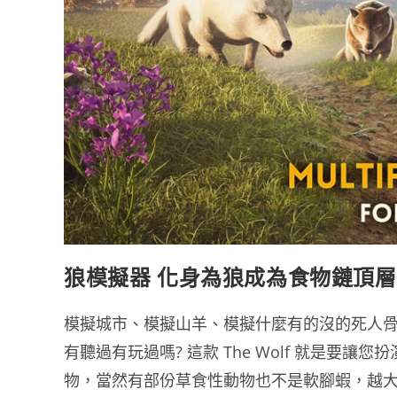
狼模擬器 化身為狼成為食物鏈頂
模擬城市、模擬山羊、模擬什麼有的沒的死人
有聽過有玩過嗎? 這款 The Wolf 就是
物，當然有部份草食性動物也不是軟腳蝦，越