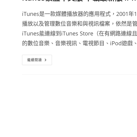
iTunes是一款媒體播放器的應用程式，2001年1
播放以及管理數位音樂和與視訊檔案，依然是管
iTunes能連線到iTunes Store（在有
的數位音樂、音樂視訊、電視節目、iPod遊戲、各
Itunes
繼續閱讀
繁
體
中
文
版
下
載
最
新
版
IPhone
同
步
程
式