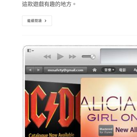
這款遊戲有趣的地方。
狼
繼續閱讀
模
擬
器
化
身
為
狼
成
為
食
物
鏈
頂
層
享
受
獵
殺
快
感