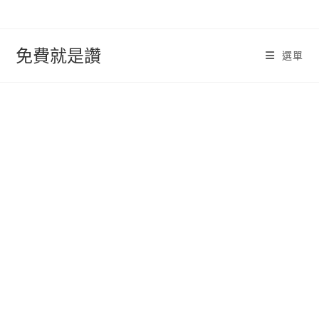
跳
轉
至
免費就是讚
選單
內
容