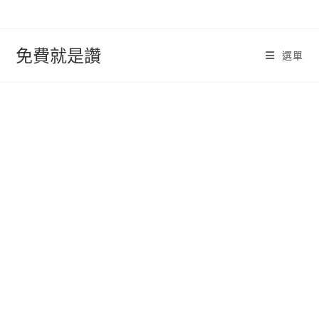
跳
轉
至
免費就是讚
選單
內
容