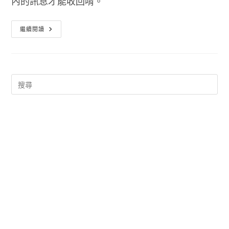
內的訊息才能收回唷。
LINE
繼續閱讀
收
回
訊
息
新
功
能
正
式
開
放
傳
錯
訊
息
不
再
覆
水
難
收