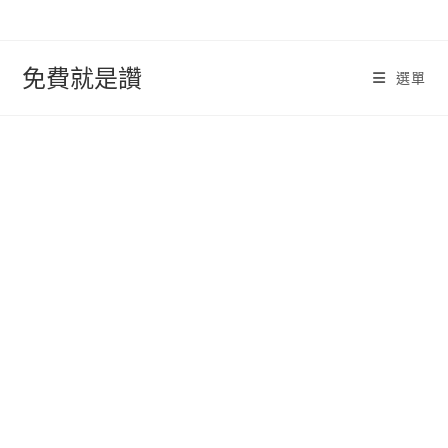
跳
轉
至
免費就是讚
選單
內
容