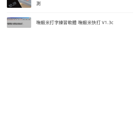
測
嘸蝦米打字練習軟體 嘸蝦米快打 V1.3c