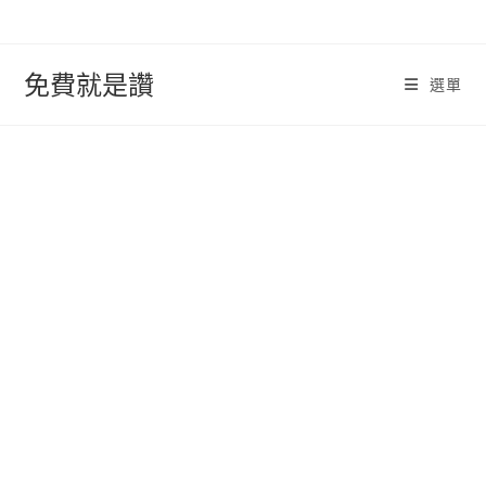
跳
轉
至
免費就是讚
選單
內
容