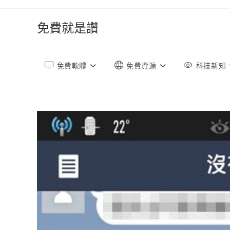
跳
轉
免費就是讚
至
內
容
免費軟體
免費資源
科技新知