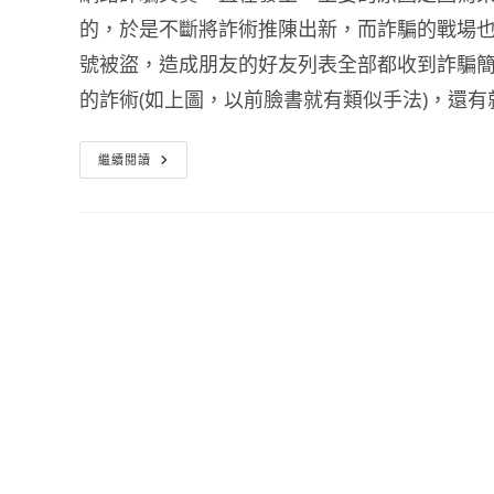
的，於是不斷將詐術推陳出新，而詐騙的戰場也早
號被盜，造成朋友的好友列表全部都收到詐騙
的詐術(如上圖，以前臉書就有類似手法)，還
Line
繼續閱讀
被
盜
怎
麼
處
理
關
閉
允
許
其
他
裝
置
登
入