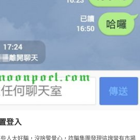
裝置登入
某些人太好騙，沒啥警覺心，詐騙集團發現這塊蠻有市場