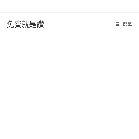
跳
轉
至
免費就是讚
選單
內
容