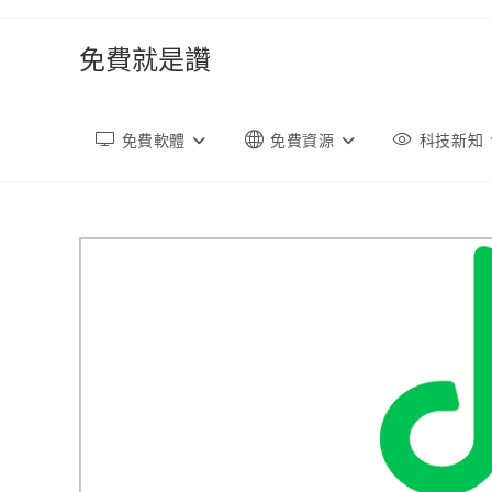
跳
轉
免費就是讚
至
內
容
免費軟體
免費資源
科技新知