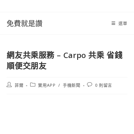
跳
轉
至
免費就是讚
選單
內
容
網友共乘服務 – Carpo 共乘 省錢
順便交朋友
文
文
文
菲爾
實用APP
/
手機新聞
0 則留言
章
章
章
作
類
評
者:
別:
論：