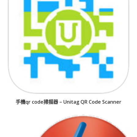
手機qr code掃描器 – Unitag QR Code Scanner