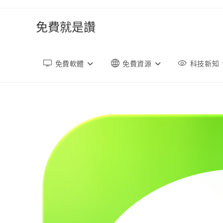
跳
轉
免費就是讚
至
內
容
免費軟體
免費資源
科技新知