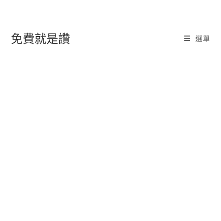
跳
轉
至
免費就是讚
選單
內
容