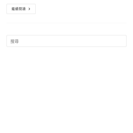
Office
繼續閱讀
手
機
版
下
載
–
OfficeSuite
7
+
PDF&HD