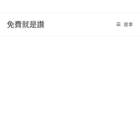
跳
轉
至
免費就是讚
選單
內
容