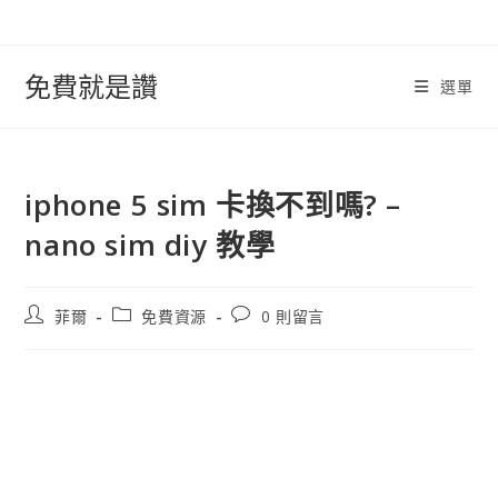
跳
轉
至
免費就是讚
選單
內
容
iphone 5 sim 卡換不到嗎? –
nano sim diy 教學
文
文
文
菲爾
免費資源
0 則留言
章
章
章
作
類
評
者:
別:
論：