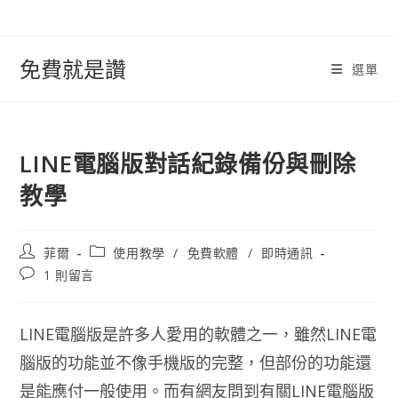
跳
轉
至
免費就是讚
選單
內
容
LINE電腦版對話紀錄備份與刪除
教學
文
文
菲爾
使用教學
/
免費軟體
/
即時通訊
章
章
文
1 則留言
作
類
章
者:
別:
評
論：
LINE電腦版是許多人愛用的軟體之一，雖然LINE電
腦版的功能並不像手機版的完整，但部份的功能還
是能應付一般使用。而有網友問到有關LINE電腦版