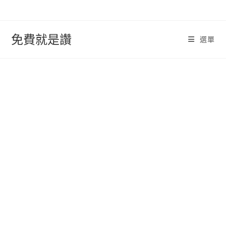
跳
轉
至
免費就是讚
選單
內
容