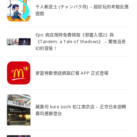
千人斬武士 (チャンバラ侍) – 超好玩的考驗反應
遊戲
Epic 商店限時免費領取《邪靈入侵2》與
《Tandem: a Tale of Shadows》 – 驚悚且奇
幻的冒險！
麥當勞歡樂送網路訂餐 APP 正式登場
藏壽司 kura sushi 松江南京店 – 正宗日本迴轉
壽司連鎖登台