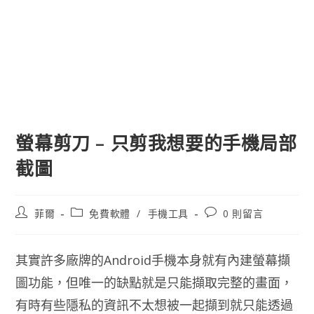
螢幕剪刀 – 只剪我想要的手機局部
截圖
文
文
文
菲爾
免費軟體
/
手機工具
0 則留言
章
章
章
作
類
評
者:
別:
論：
其實許多廠牌的Android手機本身就有內建螢幕擷
圖功能，但唯一的缺點就是只能擷取完整的畫面，
有時有些隱私的資訊不太想被一起擷到就只能透過