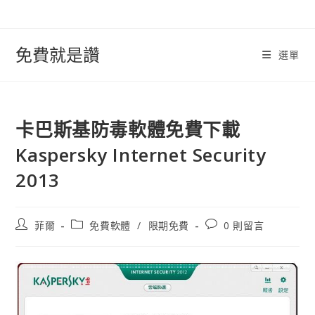
跳
轉
至
免費就是讚
選單
內
容
卡巴斯基防毒軟體免費下載
Kaspersky Internet Security
2013
文
文
文
菲爾
免費軟體
/
限期免費
0 則留言
章
章
章
作
類
評
者:
別:
論：