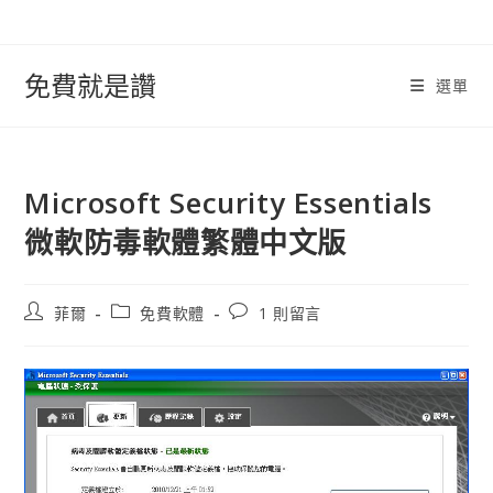
跳
轉
至
免費就是讚
選單
內
容
Microsoft Security Essentials
微軟防毒軟體繁體中文版
文
文
文
菲爾
免費軟體
1 則留言
章
章
章
作
類
評
者:
別:
論：