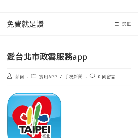
跳
轉
至
免費就是讚
選單
內
容
愛台北市政雲服務app
文
文
文
菲爾
實用APP
/
手機新聞
0 則留言
章
章
章
作
類
評
者:
別:
論：