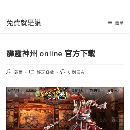
跳
轉
至
免費就是讚
選單
內
容
霹靂神州 online 官方下載
文
文
文
菲爾
好玩遊戲
0 則留言
章
章
章
作
類
評
者:
別:
論：