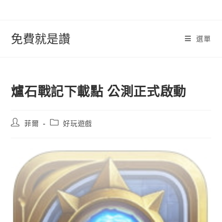
跳
轉
至
免費就是讚
選單
內
容
爐石戰記下載點 公測正式啟動
文
文
菲爾
好玩遊戲
章
章
作
類
者:
別: