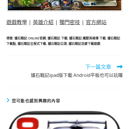
遊戲教學
|
英雄介紹
|
獨門密技
|
官方網站
標籤
:
爐石戰記 ONLINE官網
,
爐石戰記 下載
,
爐石戰記:魔獸英雄傳 下載
,
爐石戰記
下載點
,
爐石戰記主程式下載
,
爐石戰記公測
,
爐石戰記怎麼下載遊戲
下一篇文章
閱
讀
爐石戰記ipad版下載 Android平板也可以玩囉
更
多
文
章
您可能也感到興趣的內容