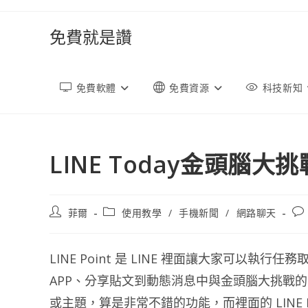
跳
轉
免費就是讚
至
內
容
免費軟體
免費資源
科技新知
LINE Today金頭腦大挑戰 
文
文
文
菲爾
使用教學
/
手機新聞
/
網路聊天
章
章
章
作
類
評
者:
別:
論
LINE Point 是 LINE 裡面讓大家可以
APP、分享貼文到動態消息中與金頭腦大挑戰的問答
或主題，算是非常不錯的功能，而裡面的 LINE 