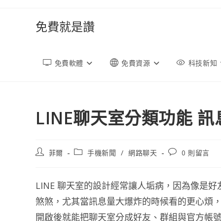
跳
轉
免費就是讚
至
內
容
免費軟體
免費資源
科技新知
LINE聊天室分類功能 
文
文
文
菲爾
手機新聞
/
網路聊天
0 則留言
章
章
章
作
類
評
者:
別:
論：
LINE 聊天室的設計經常讓人垢病，因為像是
煞煞，尤其當訊息量大爆炸的時候看的更心煩，還
開啟後就能把聊天室分成好友、群組與官方帳