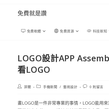
跳
轉
免費就是讚
至
內
容
免費軟體
免費資源
科技新知
LOGO設計APP Ass
看LOGO
文
文
文
菲爾
手機新聞
/
藝術設計
0 則留言
章
章
章
作
類
評
者:
別:
論：
畫LOGO是一件非常專業的事情，LOGO能