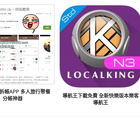
Up 拆帳APP 多人旅行聚餐
導航王下載免費 全新快樂版本樂客
分帳神器
導航王