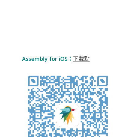
Assembly for iOS：
下載點