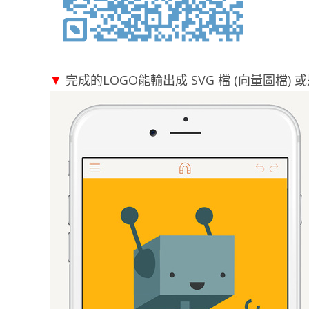
▼
完成的LOGO能輸出成 SVG 檔 (向量圖檔)