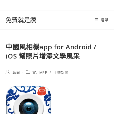
跳
轉
至
免費就是讚
選單
內
容
中國風相機app for Android /
iOS 幫照片增添文學風采
文
文
菲爾
實用APP
/
手機新聞
章
章
作
類
者:
別: