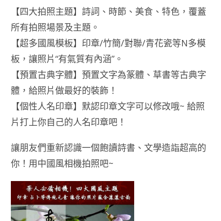
【四大拍照主題】詩詞、時節、美食、特色，覆蓋
所有拍照場景及主題。
【超多國風模板】印章/竹簡/對聯/青花瓷等N多模
板，讓照片“有氣質有內涵”。
【預置古典字體】預置文字為篆體、草書等古典字
體，給照片做最好的裝飾！
【個性人名印章】默認印章文字可以修改哦~ 給照
片打上你自己的人名印章吧！
讓朋友們重新認識一個飽讀詩書、文學造詣超高的
你！用中國風相機拍照吧~