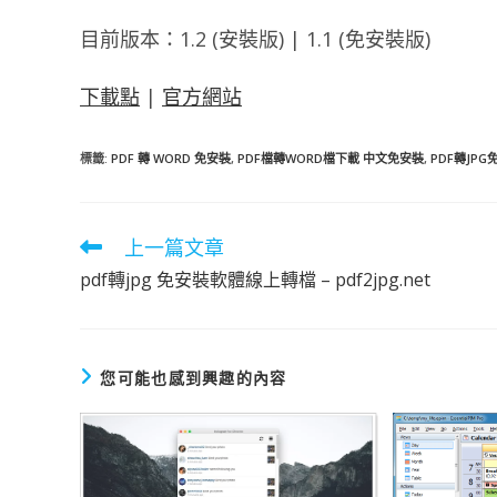
目前版本：1.2 (安裝版) | 1.1 (免安裝版)
下載點
|
官方網站
標籤
:
PDF 轉 WORD 免安裝
,
PDF檔轉WORD檔下載 中文免安裝
,
PDF轉JP
上一篇文章
閱
讀
pdf轉jpg 免安裝軟體線上轉檔 – pdf2jpg.net
更
多
文
章
您可能也感到興趣的內容