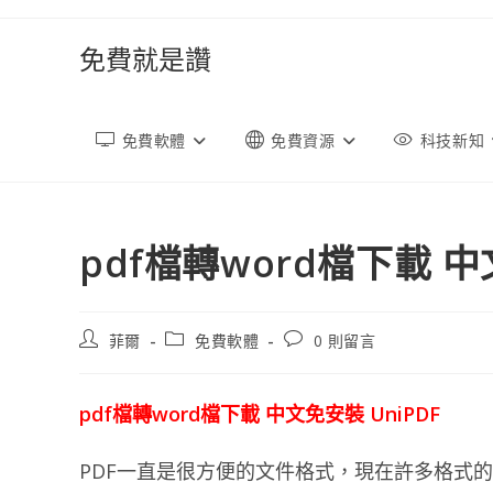
跳
轉
免費就是讚
至
內
容
免費軟體
免費資源
科技新知
pdf檔轉word檔下載 中
文
文
文
菲爾
免費軟體
0 則留言
章
章
章
作
類
評
者:
別:
論：
pdf檔轉word檔下載 中文免安裝 UniPDF
PDF一直是很方便的文件格式，現在許多格式的