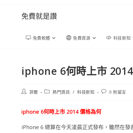
跳
轉
免費就是讚
至
內
容
免費軟體
免費資源
科技新知
iphone 6何時上市 20
文
文
文
菲爾
熱門資訊
/
科技新知
0 則留言
章
章
章
作
類
評
者:
別:
論：
iphone 6何時上市 2014 價格為何
iPhone 6 總算在今天凌晨正式發布，雖然