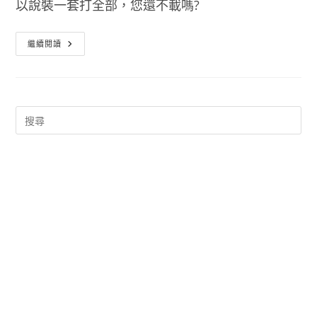
以說裝一套打全部，您還不載嗎?
萬
繼續閱讀
能
計
算
機
APP
支
援
通
用
計
算、
匯
率
計
算、
單
位
轉
換、
排
卵
期
週
期
等