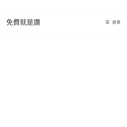
跳
轉
至
免費就是讚
選單
內
容