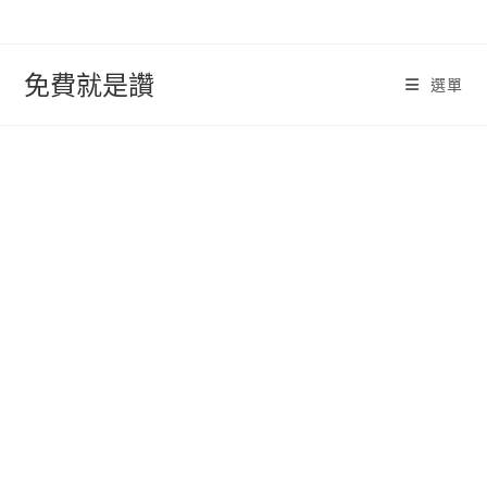
跳
轉
至
免費就是讚
選單
內
容