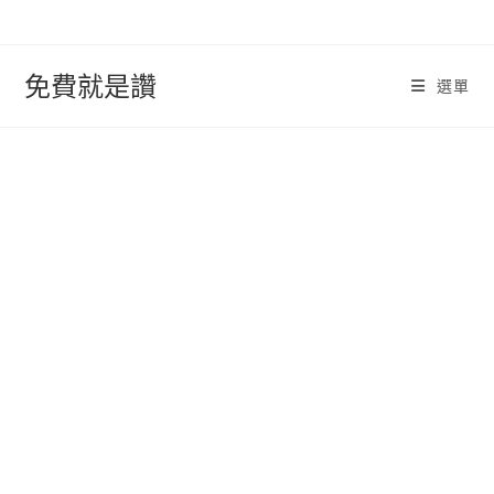
跳
轉
至
免費就是讚
選單
內
容