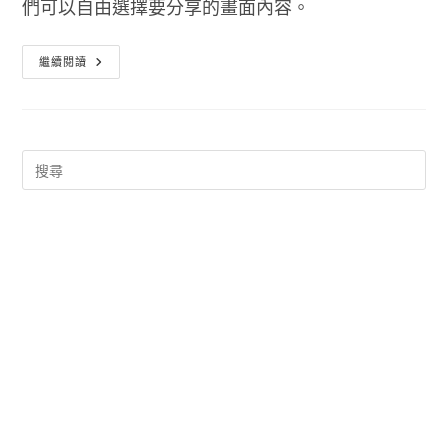
們可以自由選擇要分享的畫面內容。
螢
繼續閱讀
幕
剪
刀
–
只
剪
我
想
要
的
手
機
局
部
截
圖