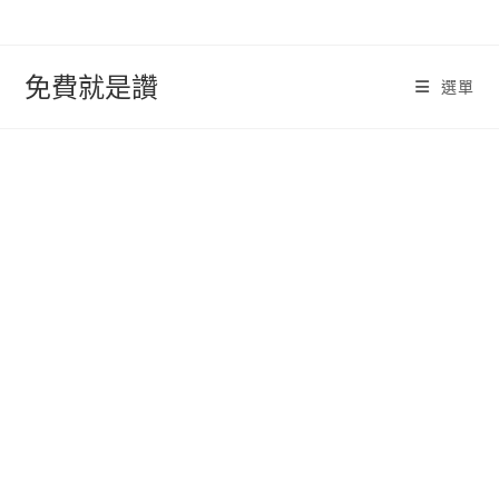
跳
轉
至
免費就是讚
選單
內
容