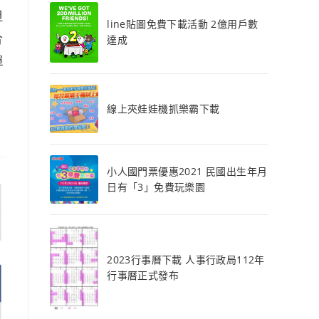
但
line貼圖免費下載活動 2億用戶數
合
達成
單
線上夾娃娃機抓樂霸下載
小人國門票優惠2021 民國出生年月
日有「3」免費玩樂園
2023行事曆下載 人事行政局112年
行事曆正式發布