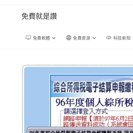
跳
轉
免費就是讚
至
內
容
免費軟體
免費資源
科技新知