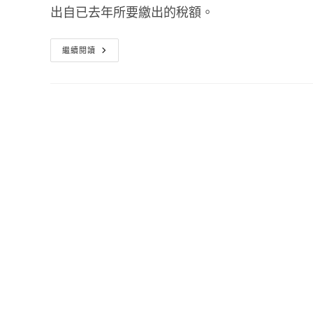
出自已去年所要繳出的稅額。
綜
繼續閱讀
合
所
得
稅
試
算
表
2018
國
稅
局