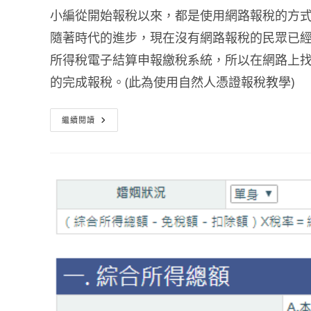
小編從開始報稅以來，都是使用網路報稅的方
隨著時代的進步，現在沒有網路報稅的民眾已
所得稅電子結算申報繳稅系統，所以在網路上找到了五
的完成報稅。(此為使用自然人憑證報稅教學)
綜
繼續閱讀
合
所
得
稅
電
子
結
算
申
報
繳
稅
系
統
–
網
路
報
稅