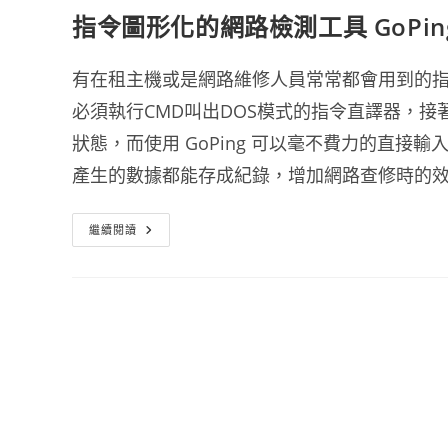
指令圖形化的網路檢測工具 GoPing 
有在租主機或是網路維修人員常常都會用到的指令
必須執行CMD叫出DOS模式的指令直譯器，接著
狀態，而使用 GoPing 可以毫不費力的直接輸
產生的數據都能存成紀錄，增加網路查修時的
指
繼續閱讀
令
圖
形
化
的
網
路
檢
測
工
具
GoPing
1.0