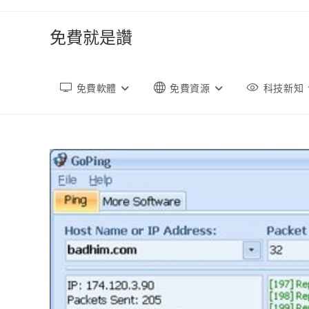
跳
轉
免費就是讚
至
內
容
免費軟體
免費資源
科技新知