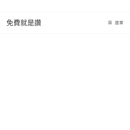
跳
轉
至
免費就是讚
選單
內
容