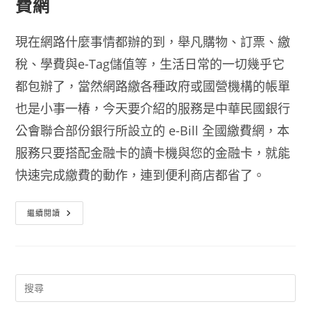
費網
現在網路什麼事情都辦的到，舉凡購物、訂票、繳
稅、學費與e-Tag儲值等，生活日常的一切幾乎它
都包辦了，當然網路繳各種政府或國營機構的帳單
也是小事一椿，今天要介紹的服務是中華民國銀行
公會聯合部份銀行所設立的 e-Bill 全國繳費網，本
服務只要搭配金融卡的讀卡機與您的金融卡，就能
快速完成繳費的動作，連到便利商店都省了。
網
繼續閱讀
路
繳
費
服
務
平
台
網
站
E-