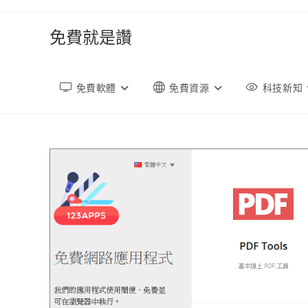
跳
轉
免費就是讚
至
內
容
免費軟體
免費資源
科技新知