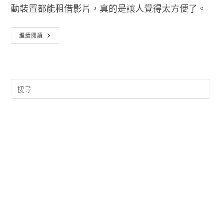
動裝置都能租借影片，真的是讓人覺得太方便了。
Google
繼續閱讀
Play
影
片
–
整
個
網
路
都
是
你
的
電
影
出
租
店