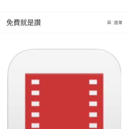
跳
轉
至
免費就是讚
選單
內
容