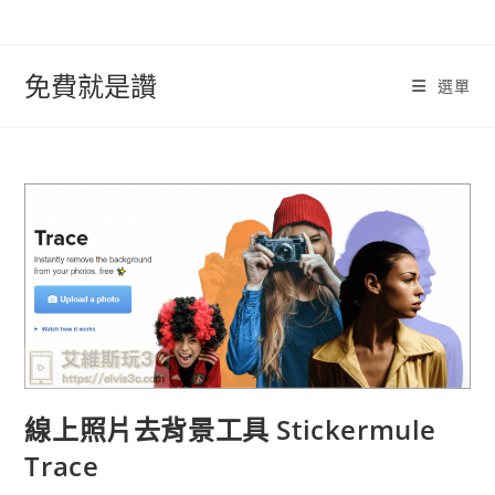
跳
轉
至
免費就是讚
選單
內
容
線上照片去背景工具 Stickermule
Trace