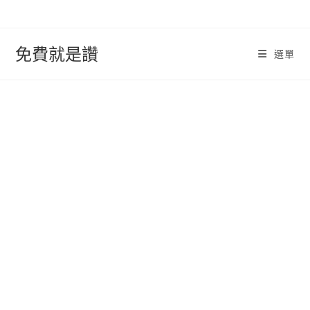
跳
轉
至
免費就是讚
選單
內
容