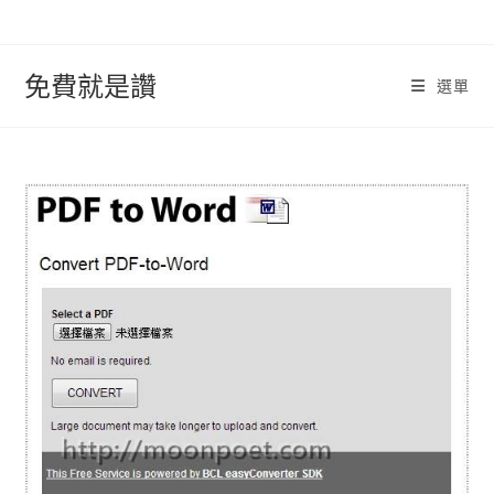
跳
轉
至
免費就是讚
選單
內
容